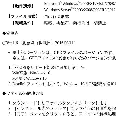
®
®
Microsoft
Windows
2000/XP/Vista/7/8/8
【動作環境】
™
Windows Server
2003/2008/2008R2/2
【ファイル形式】
自己解凍形式
【転載条件】
転載、再配布、商行為は一切禁止
◆変更点
◎Ver.1.6 変更点（掲載日：2016/03/11）
※
上記バージョンは、GPDファイルのバージョンです
今回は、GPDファイルの変更がないためバージョンの
下記OSをサポート対象に追加しました。
Win32版: Windows 10
x64版 : Windows 10
ReadMeファイルにおいて、Windows 10のOS記載を追
◆ファイルの解凍方法
ダウンロードしたファイルをダブルクリックします。
［インストール先のフォルダ］でファイルの解凍先を指
［完了］ボタンをクリックすると、ファイルの解凍処理