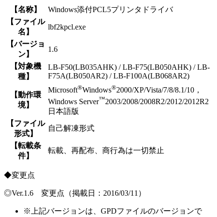
【名称】
Windows添付PCL5プリンタドライバ
【ファイル
lbf2kpcl.exe
名】
【バージョ
1.6
ン】
【対象機
LB-F50(LB035AHK) / LB-F75(LB050AHK) / LB-
F75A(LB050AR2) / LB-F100A(LB068AR2)
種】
®
®
Microsoft
Windows
2000/XP/Vista/7/8/8.1/10，
【動作環
™
Windows Server
2003/2008/2008R2/2012/2012R2
境】
日本語版
【ファイル
自己解凍形式
形式】
【転載条
転載、再配布、商行為は一切禁止
件】
◆変更点
◎Ver.1.6 変更点（掲載日：2016/03/11）
※
上記バージョンは、GPDファイルのバージョンで