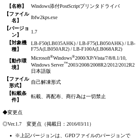
【名称】
Windows添付PostScriptプリンタドライバ
【ファイル
lbfw2kps.exe
名】
【バージョ
1.7
ン】
【対象機
LB-F50(LB035AHK) / LB-F75(LB050AHK) / LB-
F75A(LB050AR2) / LB-F100A(LB068AR2)
種】
®
®
Microsoft
Windows
2000/XP/Vista/7/8/8.1/10,
【動作環
™
Windows Server
2003/2008/2008R2/2012/2012R2
境】
日本語版
【ファイル
自己解凍形式
形式】
【転載条
転載、再配布、商行為は一切禁止
件】
◆変更点
◎Ver.1.7 変更点（掲載日：2016/03/11）
※
上記バージョンは、GPDファイルのバージョンで