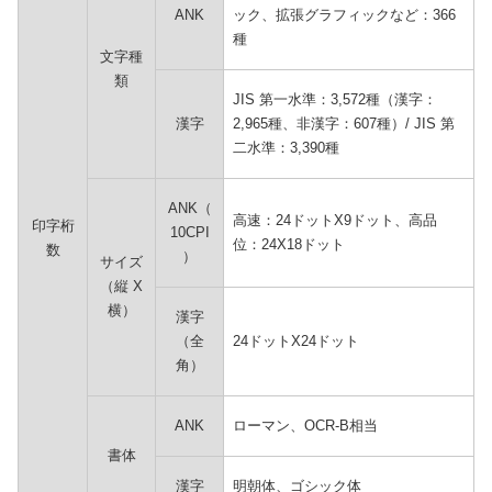
ANK
ック、拡張グラフィックなど：366
種
文字種
類
JIS 第一水準：3,572種（漢字：
漢字
2,965種、非漢字：607種）/ JIS 第
二水準：3,390種
ANK（
高速：24ドットX9ドット、高品
印字桁
10CPI
位：24X18ドット
数
）
サイズ
（縦 X
横）
漢字
（全
24ドットX24ドット
角）
ANK
ローマン、OCR-B相当
書体
漢字
明朝体、ゴシック体