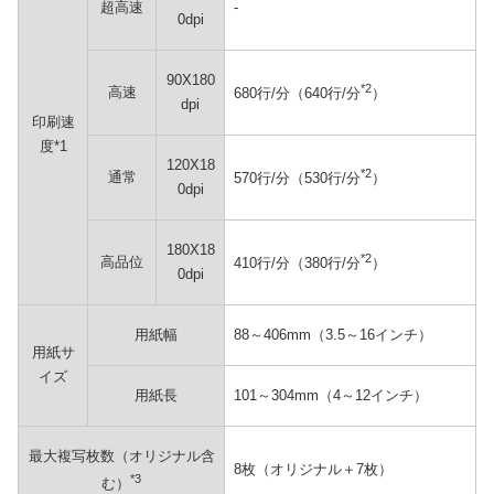
超高速
-
0dpi
90X180
*2
高速
680行/分（640行/分
）
dpi
印刷速
度*1
120X18
*2
通常
570行/分（530行/分
）
0dpi
180X18
*2
高品位
410行/分（380行/分
）
0dpi
用紙幅
88～406mm（3.5～16インチ）
用紙サ
イズ
用紙長
101～304mm（4～12インチ）
最大複写枚数（オリジナル含
8枚（オリジナル＋7枚）
*3
む）