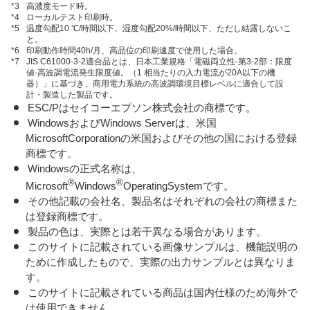
*3
高濃度モード時。
*4
ローカルテスト印刷時。
*5
温度勾配10 ℃/時間以下、湿度勾配20%/時間以下、ただし結露しないこ
と。
*6
印刷動作時間40h/月、高品位の印刷速度で使用した場合。
*7
JIS C61000-3-2適合品とは、日本工業規格「電磁両立性-第3-2部：限度
値-高波調電流発生限度値。（1 相当たりの入力電流が20A以下の機
器）」に基づき、商用電力系統の高波調環境目標レベルに適合して設
計・製造した製品です。
ESC/Pはセイコーエプソン株式会社の商標です。
WindowsおよびWindows Serverは、米国
MicrosoftCorporationの米国およびその他の国における登録
商標です。
Windowsの正式名称は、
®
®
Microsoft
Windows
OperatingSystemです。
その他記載の会社名、製品名はそれぞれの会社の商標また
は登録商標です。
製品の色は、実際とは若干異なる場合があります。
このサイトに記載されている画像サンプルは、機能説明の
ために作成したもので、実際の出力サンプルとは異なりま
す。
このサイトに記載されている商品は国内仕様のため海外で
は使用できません。