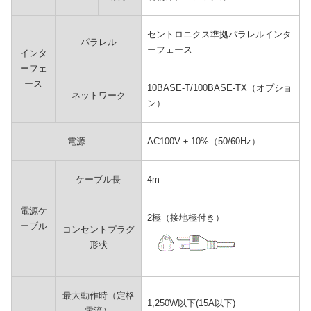
セントロニクス準拠パラレルインタ
パラレル
ーフェース
インタ
ーフェ
ース
10BASE-T/100BASE-TX（オプショ
ネットワーク
ン）
電源
AC100V ± 10%（50/60Hz）
ケーブル長
4m
電源ケ
2極（接地極付き）
ーブル
コンセントプラグ
形状
最大動作時（定格
1,250W以下(15A以下)
電流）