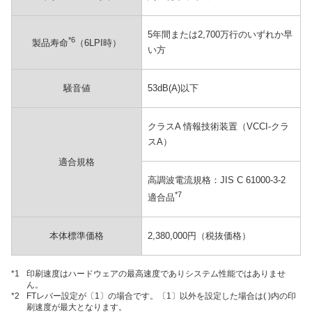
5年間または2,700万行のいずれか早
*6
製品寿命
（6LPI時）
い方
騒音値
53dB(A)以下
クラスA 情報技術装置（VCCI-クラ
スA）
適合規格
高調波電流規格：JIS C 61000-3-2
*7
適合品
本体標準価格
2,380,000円（税抜価格）
*1
印刷速度はハードウェアの最高速度でありシステム性能ではありませ
ん。
*2
FTレバー設定が〔1〕の場合です。〔1〕以外を設定した場合は( )内の印
刷速度が最大となります。