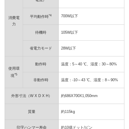
*4
700W以下
平均動作時
消費電
力
待機時
105W以下
省電力モード
28W以下
動作時
温度：5～40 ℃、湿度：30～80%
使用環
*5
境
非動作時
温度：-10～43 ℃、湿度：8～90%
外形寸法（W X D X H）
約686X700X1,050mm
質量
約115kg
印字ハンマー寿命
約10億ドット/ピン